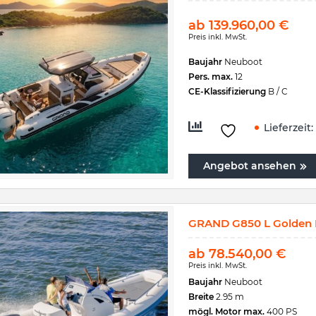
ab
139.960,00
€
Preis inkl. MwSt.
Baujahr
Neuboot
Pers. max.
12
CE-Klassifizierung
B / C
Lieferzeit:
Angebot ansehen
GRAND G850 L Golden L
ab
78.540,00
€
Preis inkl. MwSt.
Baujahr
Neuboot
Breite
2.95 m
mögl. Motor max.
400 PS