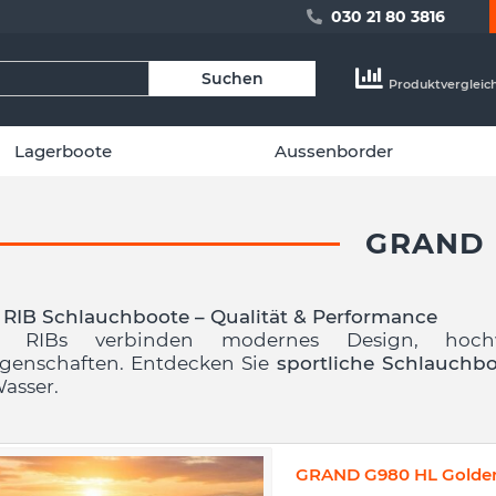
030 21 80 3816
Suchen
Produktvergleic
Lagerboote
Aussenborder
GRAND
 RIB Schlauchboote – Qualität & Performance
d RIBs verbinden modernes Design, hochwe
igenschaften. Entdecken Sie
sportliche Schlauchb
asser.
GRAND G980 HL Golden