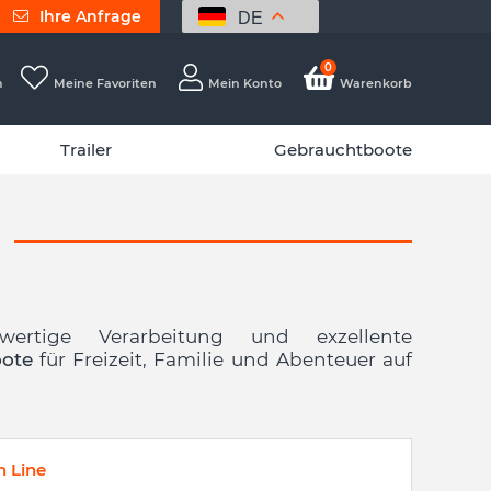
Ihre Anfrage
DE
0
h
Meine Favoriten
Mein Konto
Warenkorb
Trailer
Gebrauchtboote
rtige Verarbeitung und exzellente
oote
für Freizeit, Familie und Abenteuer auf
 Line