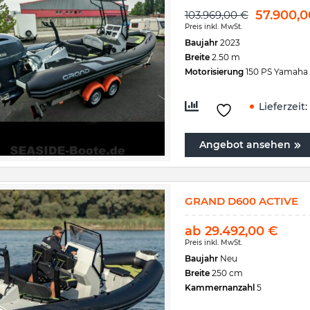
57.900,
103.969,00
€
Preis inkl. MwSt.
Baujahr
2023
Breite
2.50 m
Motorisierung
150 PS Yamaha
Lieferzeit:
Angebot ansehen
GRAND D600 ACTIVE
ab
29.492,00
€
Preis inkl. MwSt.
Baujahr
Neu
Breite
250 cm
Kammernanzahl
5