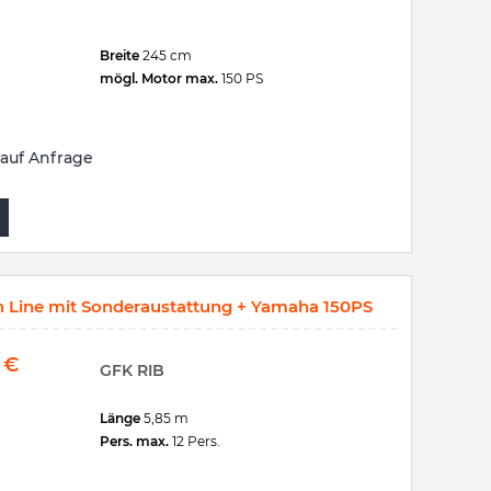
Breite
245 cm
mögl. Motor max.
150 PS
auf Anfrage
Line mit Sonderaustattung + Yamaha 150PS
0
€
GFK RIB
Länge
5,85 m
Pers. max.
12 Pers.