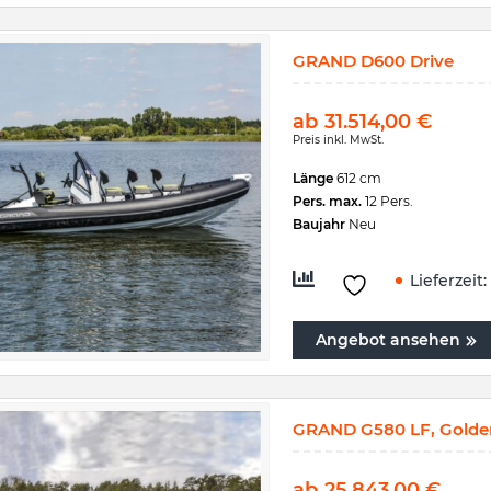
GRAND D600 Drive
ab
31.514,00
€
Preis inkl. MwSt.
Länge
612 cm
Pers. max.
12 Pers.
Baujahr
Neu
Lieferzeit:
Angebot ansehen
GRAND G580 LF, Golden
ab
25.843,00
€