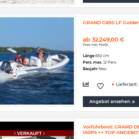
GRAND G650 LF Golden 
ab
32.249,00
€
Preis inkl. MwSt.
Länge
650 cm
Pers. max.
12 Pers.
Baujahr
Neu
Lieferzeit:
Angebot ansehen
Vorführboot: GRAND D6
150PS ++ TOP ANGEBOT