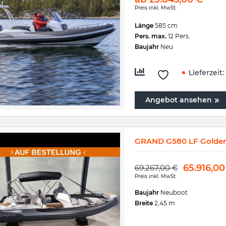
Preis inkl. MwSt.
Länge
585 cm
Pers. max.
12 Pers.
Baujahr
Neu
Lieferzeit:
Angebot ansehen
GRAND G580 LF Golden 
65.916,0
69.267,00
€
Preis inkl. MwSt.
Baujahr
Neuboot
Breite
2,45 m