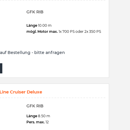
GFK RIB
Länge
10.00 m
mögl. Motor max.
1x 700 PS oder 2x 350 PS
auf Bestellung - bitte anfragen
ine Cruiser Deluxe
GFK RIB
Länge
8.50 m
Pers. max.
12