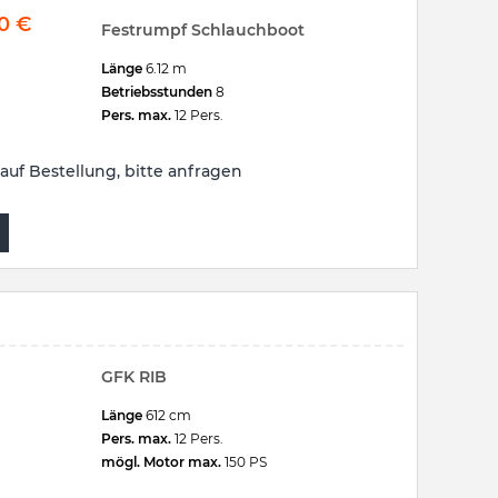
00
€
Festrumpf Schlauchboot
Länge
6.12 m
Betriebsstunden
8
Pers. max.
12 Pers.
auf Bestellung, bitte anfragen
GFK RIB
Länge
612 cm
Pers. max.
12 Pers.
mögl. Motor max.
150 PS