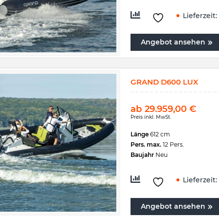
Lieferzeit:
Angebot ansehen
GRAND D600 LUX
ab
29.959,00
€
Preis inkl. MwSt.
Länge
612 cm
Pers. max.
12 Pers.
Baujahr
Neu
Lieferzeit:
Angebot ansehen