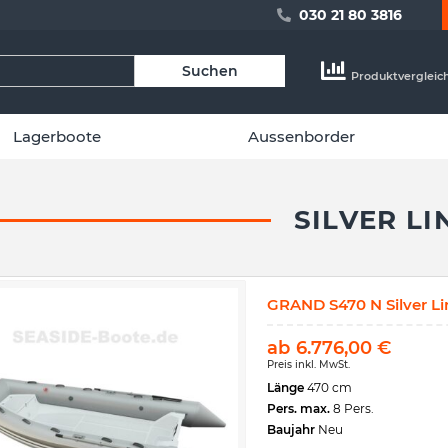
030 21 80 3816
Suchen
Produktvergleic
Lagerboote
Aussenborder
SILVER LI
GRAND S470 N Silver L
ab
6.776,00
€
Preis inkl. MwSt.
Länge
470 cm
Pers. max.
8 Pers.
Baujahr
Neu