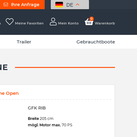
Ihre Anfrage
DE
0
h
Meine Favoriten
Mein Konto
Warenkorb
Trailer
Gebrauchtboote
NE
ine Open
GFK RIB
Breite
205 cm
mögl. Motor max.
70 PS