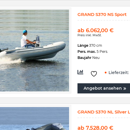
GRAND S370 NS Sport
ab
6.062,00
€
Preis inkl. MwSt.
Länge
370 cm
Pers. max.
5 Pers.
Baujahr
Neu
Lieferzeit:
Angebot ansehen
GRAND S370 NL Silver L
ab
7.528,00
€