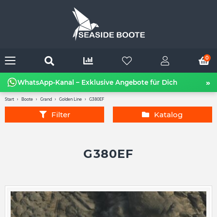
0
»
WhatsApp-Kanal – Exklusive Angebote für Dich
Start
Boote
Grand
Golden Line
G380EF
Filter
Katalog
G380EF