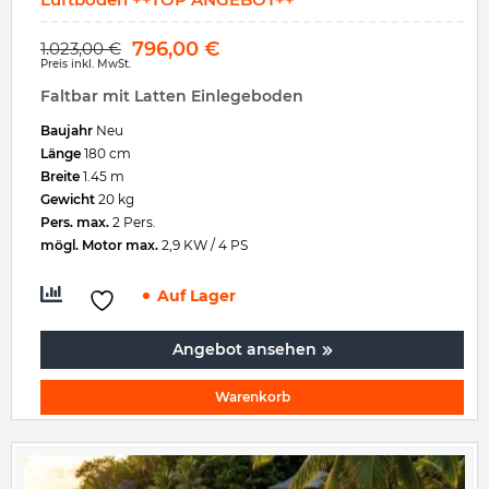
796,00
€
1.023,00
€
Preis inkl. MwSt.
Faltbar mit Latten Einlegeboden
Baujahr
Neu
Länge
180 cm
Breite
1.45 m
Gewicht
20 kg
Pers. max.
2 Pers.
mögl. Motor max.
2,9 KW / 4 PS
Auf Lager
Angebot ansehen
Warenkorb