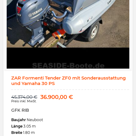
ZAR Formenti Tender ZF0 mit Sonderausstattung
und Yamaha 30 PS
36.900,00
€
45.374,00
€
Preis inkl. MwSt.
GFK RIB
Baujahr
Neuboot
Länge
3.05 m
Breite
1.80 m