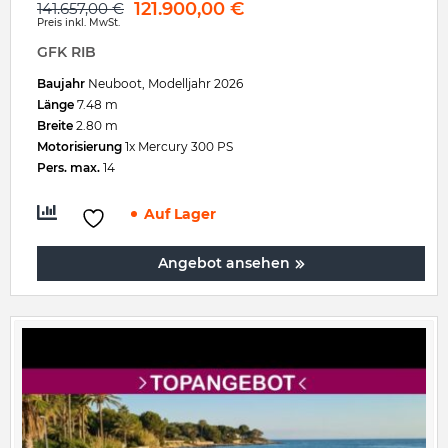
121.900,00
€
141.657,00
€
Preis inkl. MwSt.
GFK RIB
Baujahr
Neuboot, Modelljahr 2026
Länge
7.48 m
Breite
2.80 m
Motorisierung
1x Mercury 300 PS
Pers. max.
14
Auf Lager
Angebot ansehen