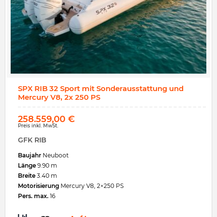
SPX RIB 32 Sport mit Sonderausstattung und
Mercury V8, 2x 250 PS
258.559,00
€
Preis inkl. MwSt.
GFK RIB
Baujahr
Neuboot
Länge
9.90 m
Breite
3.40 m
Motorisierung
Mercury V8, 2×250 PS
Pers. max.
16