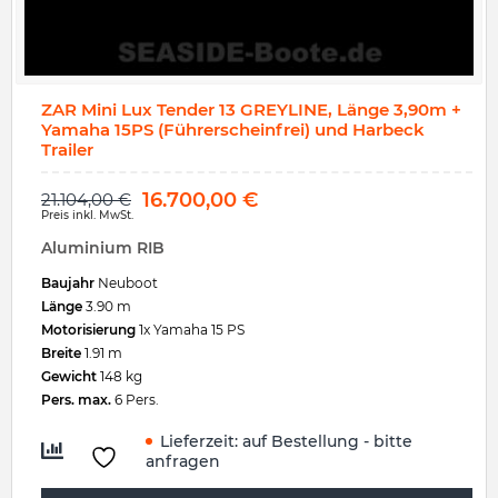
ZAR Mini Lux Tender 13 GREYLINE, Länge 3,90m +
Yamaha 15PS (Führerscheinfrei) und Harbeck
Trailer
16.700,00
€
21.104,00
€
Preis inkl. MwSt.
Aluminium RIB
Baujahr
Neuboot
Länge
3.90 m
Motorisierung
1x Yamaha 15 PS
Breite
1.91 m
Gewicht
148 kg
Pers. max.
6 Pers.
Lieferzeit:
auf Bestellung - bitte
anfragen