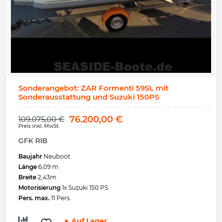
Sonderangebot: ZAR Formenti 59SL mit
Sonderausstattung und Suzuki 150PS
76.200,00
€
109.075,00
€
Preis inkl. MwSt.
GFK RIB
Baujahr
Neuboot
Länge
6,09 m
Breite
2,43m
Motorisierung
1x Suzuki 150 PS
Pers. max.
11 Pers.
Auf Lager