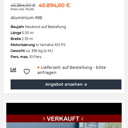
40.894,00
€
45.384,00
€
Preis inkl. MwSt.
Aluminium RIB
Baujahr
Neuboot auf Bestellung
Länge
5.50 m
Breite
2.35 m
Motorisierung
1x Yamaha 100 PS
Gewicht
ca. 395 kg (o.M.)
Pers. max.
10 Pers.
Lieferzeit:
auf Bestellung - bitte
anfragen
Angebot ansehen