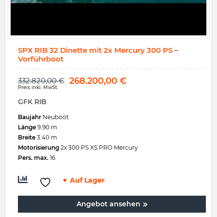
SPX RIB 32 Dinette mit 2x Mercury 300 PS –
Vorführboot
268.200,00
€
332.820,00
€
Preis inkl. MwSt.
GFK RIB
Baujahr
Neuboot
Länge
9.90 m
Breite
3.40 m
Motorisierung
2x 300 PS XS PRO Mercury
Pers. max.
16
Auf Lager
Angebot ansehen