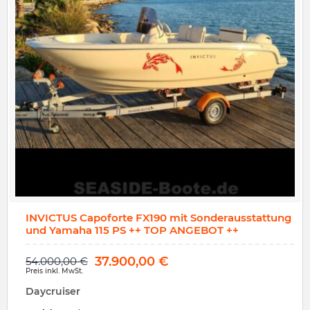
INVICTUS Capoforte FX190 mit Sonderausstattung
und Yamaha 115 PS ++ TOP ANGEBOT ++
37.900,00
€
54.000,00
€
Preis inkl. MwSt.
Daycruiser