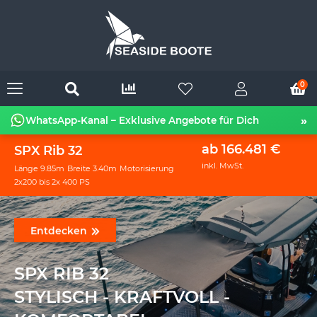
0
»
WhatsApp-Kanal – Exklusive Angebote für Dich
ab 166.481 €
SPX Rib 32
inkl. MwSt.
Länge 9.85m
Breite 3.40m
Motorisierung
2x200 bis 2x 400 PS
Entdecken
SPX RIB 32
STYLISCH - KRAFTVOLL -