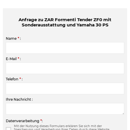
Anfrage zu ZAR Formenti Tender ZF0 mit
Sonderausstattung und Yamaha 30 PS
Name
*
:
E-Mail
*
:
Telefon
*
:
Ihre Nachricht :
Datenverarbeitung
*
:
Mit der Nutzung dieses Formulars erklären Sie sich mit der
Speicherung und Verarbeitung Ihrer Daten durch diese Website