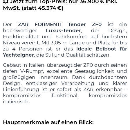
💥 Jetzt zum Top-Preis:
nur 36.900 € inkl.
MwSt.
(statt 45.374 €)
Der
ZAR FORMENTI Tender ZF0
ist ein
hochwertiger
Luxus-Tender
, der Design,
Funktionalität und Fahrkomfort auf höchstem
Niveau vereint. Mit 3,05 m Länge und Platz für bis
zu 4 Personen ist er das
ideale Beiboot für
Yachteigner
, die Stil und Qualität schätzen.
Gebaut in Italien, überzeugt der ZF0 durch seinen
tiefen V-Rumpf, exzellente Seetauglichkeit und
großzügigen Innenraum. Dank durchdachtem
Design, erstklassiger Verarbeitung und klarer
Linienführung ist er sofort als ZAR erkennbar –
kompromisslos funktional, kompromisslos
italienisch.
.
Hauptmerkmale auf einen Blick:
.