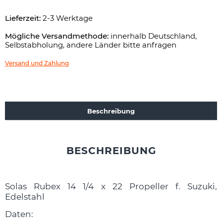
Rubex
14
Lieferzeit:
2-3 Werktage
1/4
x
Mögliche Versandmethode:
innerhalb Deutschland,
22
Selbstabholung, andere Länder bitte anfragen
Propeller
f.
Versand und Zahlung
Suzuki
150,
175,
200,
225,
Beschreibung
250,
300
PS
Edelstahl
BESCHREIBUNG
(9551-
143-
22)
Menge
Solas Rubex 14 1/4 x 22 Propeller f. Suzuki,
Edelstahl
Daten: